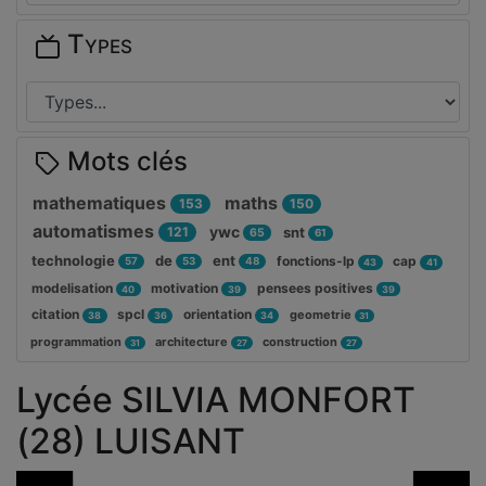
Types
Mots clés
mathematiques
maths
153
150
automatismes
ywc
121
snt
65
61
technologie
de
ent
fonctions-lp
cap
57
53
48
43
41
modelisation
motivation
pensees positives
40
39
39
citation
spcl
orientation
geometrie
38
36
34
31
programmation
architecture
construction
31
27
27
Lycée SILVIA MONFORT
(28) LUISANT