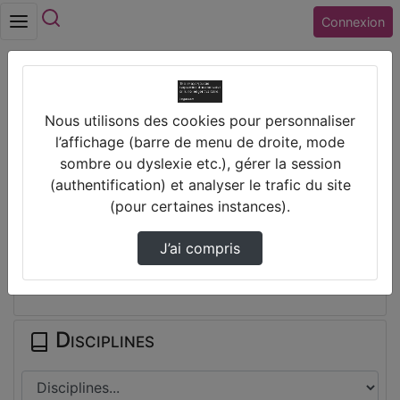
Rechercher
Connexion
Accueil
Lycée SILVIA MONFORT (28) LUISANT
Nous utilisons des cookies pour personnaliser
E-Sidoc : Comment Sélectionner Des
l’affichage (barre de menu de droite, mode
Documents…
sombre ou dyslexie etc.), gérer la session
(authentification) et analyser le trafic du site
Prendre des notes
(pour certaines instances).
J’ai compris
Il n'y a pas de note disponible pour vous pour cette vidéo.
Connectez-vous pour en créer une nouvelle.
Disciplines