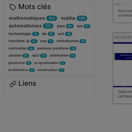
Mots clés
Résoudr
contena
mathematiques
maths
153
150
automatismes
ywc
121
snt
65
61
technologie
de
ent
57
53
48
00:03:42
fonctions-lp
cap
modelisation
43
41
40
motivation
pensees positives
39
39
citation
spcl
orientation
38
36
34
geometrie
programmation
31
31
architecture
construction
27
27
Liens
Détermi
cartési