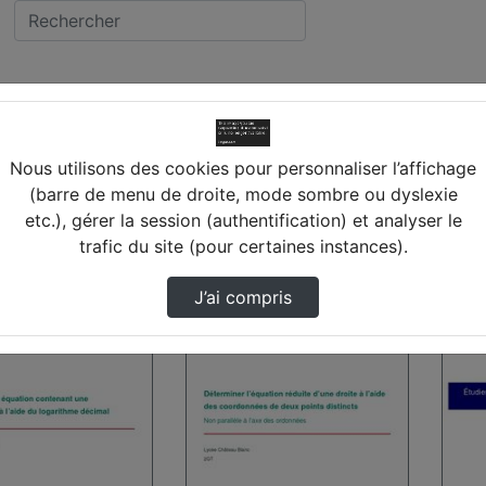
ALETTE SUR LOING
cée CHATEAU BLANC (
Nous utilisons des cookies pour personnaliser l’affichage
(barre de menu de droite, mode sombre ou dyslexie
ING
etc.), gérer la session (authentification) et analyser le
trafic du site (pour certaines instances).
 trouvées
J’ai compris
00:05:11
00:0