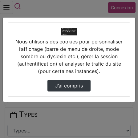
Rechercher
Connexion
Accueil
Lycée JEAN ZAY (45) ORLEANS
Nous utilisons des cookies pour personnaliser
l’affichage (barre de menu de droite, mode
Thèmes de Lycée JEAN ZAY (45)
sombre ou dyslexie etc.), gérer la session
ORLEANS
(authentification) et analyser le trafic du site
(pour certaines instances).
Disciplines
J’ai compris
Types