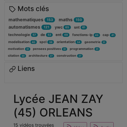
Mots clés
mathematiques
maths
153
150
automatismes
ywc
121
snt
65
61
technologie
de
ent
fonctions-lp
cap
57
53
48
43
41
modelisation
spcl
orientation
geometrie
40
36
34
31
motivation
pensees positives
programmation
31
31
31
citation
architecture
construction
30
27
27
Liens
Lycée JEAN ZAY
(45) ORLEANS
15 vidéos trouvées