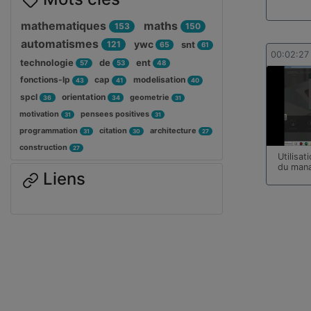
mathematiques
maths
153
150
automatismes
ywc
121
snt
65
61
00:02:27
technologie
de
ent
57
53
48
fonctions-lp
cap
modelisation
43
41
40
spcl
orientation
geometrie
36
34
31
motivation
pensees positives
31
31
programmation
citation
architecture
31
30
27
construction
27
Utilisat
du man
Liens