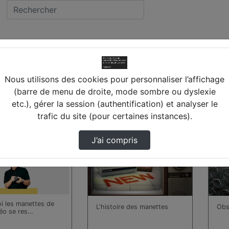
REE
llège LOUIS PASTEUR (
Nous utilisons des cookies pour personnaliser l’affichage
(barre de menu de droite, mode sombre ou dyslexie
etc.), gérer la session (authentification) et analyser le
 trouvées
trafic du site (pour certaines instances).
00:14:55
00:0
J’ai compris
i les manettes de
L'histoire des manettes
Obs
déo se res…