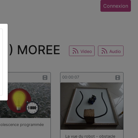
Connexion
41) MOREE
Video
Audio
2:02
00:00:07
olescence programmée
La vue du robot - obstacle