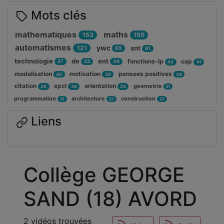
Mots clés
mathematiques
maths
153
150
automatismes
ywc
121
snt
65
61
technologie
de
ent
fonctions-lp
cap
57
53
48
43
41
modelisation
motivation
pensees positives
40
39
39
citation
spcl
orientation
geometrie
38
36
34
31
programmation
architecture
construction
31
27
27
Liens
Collège GEORGE
SAND (18) AVORD
2 vidéos trouvées