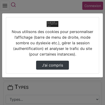
Rechercher
Connexion
Accueil
Collège GEORGE SAND (18) AVORD
Nous utilisons des cookies pour personnaliser
l’affichage (barre de menu de droite, mode
Thèmes de Collège GEORGE SAND
sombre ou dyslexie etc.), gérer la session
(18) AVORD
(authentification) et analyser le trafic du site
(pour certaines instances).
Disciplines
J’ai compris
Types