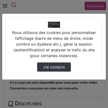
Rechercher
Connexion
Accueil
Nous utilisons des cookies pour personnaliser
Lycée MARGUERITE DE NAVARRE (18)
l’affichage (barre de menu de droite, mode
BOURGES
sombre ou dyslexie etc.), gérer la session
Reporters À La Cop28 - Journées Du 3 Et 4
(authentification) et analyser le trafic du site
Dé…
(pour certaines instances).
Prendre des notes
J’ai compris
Il n'y a pas de note disponible pour vous pour cette vidéo.
Connectez-vous pour en créer une nouvelle.
Disciplines