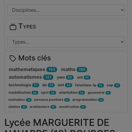
Types
Mots clés
mathematiques
maths
153
150
automatismes
ywc
121
snt
65
61
technologie
de
ent
fonctions-lp
cap
57
53
48
43
41
modelisation
spcl
orientation
geometrie
40
36
34
31
motivation
pensees positives
programmation
31
31
31
citation
architecture
construction
30
27
27
Lycée MARGUERITE DE