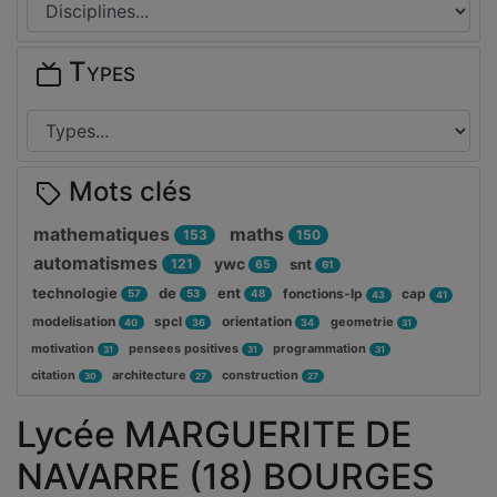
Types
Mots clés
mathematiques
maths
153
150
automatismes
ywc
121
snt
65
61
technologie
de
ent
fonctions-lp
cap
57
53
48
43
41
modelisation
spcl
orientation
geometrie
40
36
34
31
motivation
pensees positives
programmation
31
31
31
citation
architecture
construction
30
27
27
Lycée MARGUERITE DE
NAVARRE (18) BOURGES