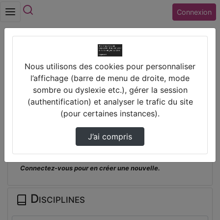
Rechercher
Connexion
Accueil
Nous utilisons des cookies pour personnaliser
Lycée MARGUERITE DE NAVARRE (18)
l’affichage (barre de menu de droite, mode
BOURGES
sombre ou dyslexie etc.), gérer la session
Ywc2023 - Projet 1 - Détecteur De Couleur
(authentification) et analyser le trafic du site
(pour certaines instances).
Prendre des notes
J’ai compris
Il n'y a pas de note disponible pour vous pour cette vidéo.
Connectez-vous pour en créer une nouvelle.
Disciplines