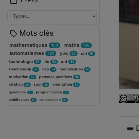
Mots clés
mathematiques
maths
153
150
automatismes
ywc
121
snt
65
61
technologie
de
ent
57
53
48
fonctions-lp
cap
modelisation
43
41
40
motivation
pensees positives
39
39
citation
spcl
orientation
38
36
34
geometrie
programmation
31
31
architecture
construction
27
27
D