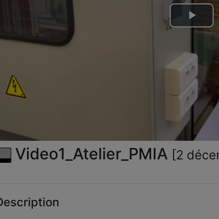
Lire
la
vid
Video1_Atelier_PMIA
[2 déce
escription