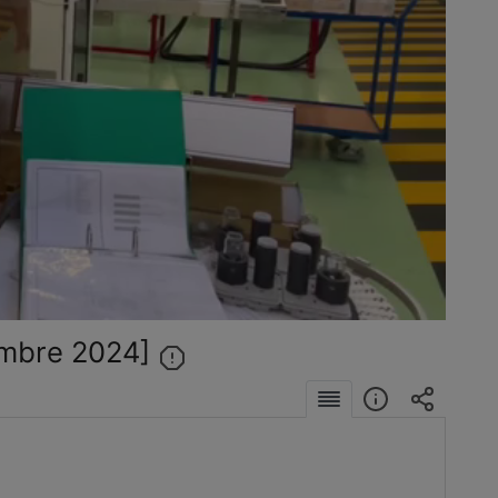
éo
mbre 2024]