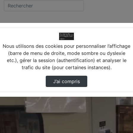
LOCQUE (45) ST JEAN DE LA RUELLE
Video1_Atelier_P
ée MAL LECLERC DE HAUTEC
Nous utilisons des cookies pour personnaliser l’affichage
(barre de menu de droite, mode sombre ou dyslexie
RUELLE
etc.), gérer la session (authentification) et analyser le
trafic du site (pour certaines instances).
J’ai compris