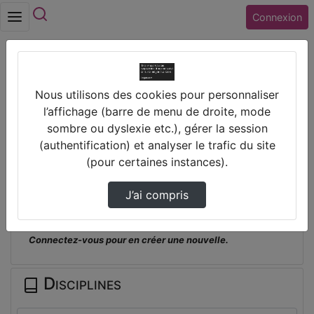
Rechercher
Connexion
Accueil
Nous utilisons des cookies pour personnaliser
Lycée JACQUES MONOD (45) ST JEAN DE
l’affichage (barre de menu de droite, mode
BRAYE
sombre ou dyslexie etc.), gérer la session
Avertisseur De Lumière Allumée
(authentification) et analyser le trafic du site
(pour certaines instances).
Prendre des notes
J’ai compris
Il n'y a pas de note disponible pour vous pour cette vidéo.
Connectez-vous pour en créer une nouvelle.
Disciplines