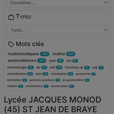
Types
Mots clés
mathematiques
maths
153
150
automatismes
ywc
121
snt
65
61
technologie
de
ent
fonctions-lp
cap
57
53
48
43
41
modelisation
spcl
orientation
geometrie
40
36
34
31
motivation
pensees positives
programmation
31
31
31
citation
architecture
construction
30
27
27
Lycée JACQUES MONOD
(45) ST JEAN DE BRAYE