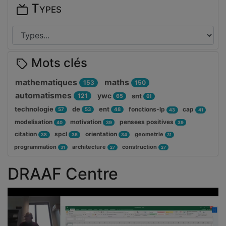
Types
Mots clés
mathematiques
maths
153
150
automatismes
ywc
121
snt
65
61
technologie
de
ent
fonctions-lp
cap
57
53
48
43
41
modelisation
motivation
pensees positives
40
39
39
citation
spcl
orientation
geometrie
38
36
34
31
programmation
architecture
construction
31
27
27
DRAAF Centre