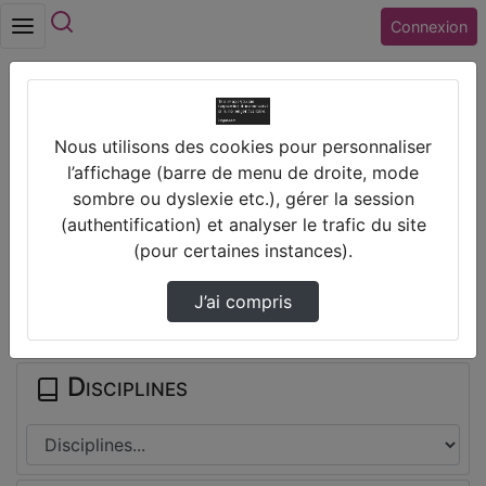
Rechercher
Connexion
Accueil
DRAAF Centre
Nous utilisons des cookies pour personnaliser
Minutes De L'Informatique - La Sécurisation …
l’affichage (barre de menu de droite, mode
sombre ou dyslexie etc.), gérer la session
Prendre des notes
(authentification) et analyser le trafic du site
(pour certaines instances).
Il n'y a pas de note disponible pour vous pour cette vidéo.
J’ai compris
Connectez-vous pour en créer une nouvelle.
Disciplines