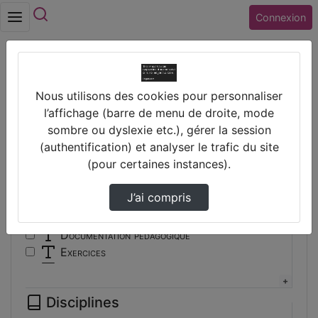
Rechercher
Connexion
Accueil
Vidéos
Nous utilisons des cookies pour personnaliser
Filtres
l’affichage (barre de menu de droite, mode
sombre ou dyslexie etc.), gérer la session
Types
(authentification) et analyser le trafic du site
(pour certaines instances).
Autre
Conférence
J’ai compris
Cours
Documentaire
Documentation pédagogique
Exercices
Interview
Présentation
Disciplines
Travaux d'élèves/étudiants