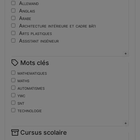
Tutoriel
Allemand
Anglais
Arabe
Architecture intérieure et cadre bâti
Arts plastiques
Assistant ingénieur
Bijouterie
Biotechnologies
Mots clés
Boulangerie
Braille
mathematiques
Bureautique
maths
Céramique industrielle
automatismes
Chinois
ywc
Cinéma et photographie
snt
Coiffure
technologie
Composition de la forme imprimante
de
Conducteurs routiers
ent
Construction et réparation en carrosserie
Cursus scolaire
fonctions-lp
Couverture