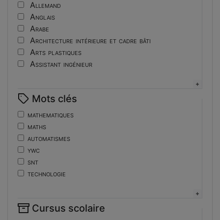
Tutoriel
Allemand
Anglais
Arabe
Architecture intérieure et cadre bâti
Arts plastiques
Assistant ingénieur
Bijouterie
Biotechnologies
Mots clés
Boulangerie
Braille
mathematiques
Bureautique
maths
Céramique industrielle
automatismes
Chinois
ywc
Cinéma et photographie
snt
Coiffure
technologie
Composition de la forme imprimante
de
Conducteurs routiers
ent
Construction et réparation en carrosserie
Cursus scolaire
fonctions-lp
Couverture