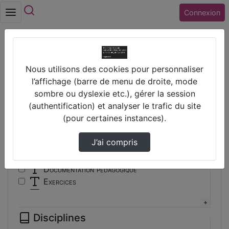
Rechercher
Connexion
Accueil
Vidéos
Nous utilisons des cookies pour personnaliser
Filtres
l’affichage (barre de menu de droite, mode
sombre ou dyslexie etc.), gérer la session
Types
(authentification) et analyser le trafic du site
(pour certaines instances).
Autre
Conférence
J’ai compris
Cours
Documentaire
Documentation pédagogique
Exercices
Interview
Présentation
Disciplines
Travaux d'élèves/étudiants