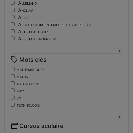
Tutoriel
Allemand
Anglais
Arabe
Architecture intérieure et cadre bâti
Arts plastiques
Assistant ingénieur
Bijouterie
Biotechnologies
Mots clés
Boulangerie
Braille
mathematiques
Bureautique
maths
Céramique industrielle
automatismes
Chinois
ywc
Cinéma et photographie
snt
Coiffure
technologie
Composition de la forme imprimante
de
Conducteurs routiers
ent
Construction et réparation en carrosserie
Cursus scolaire
fonctions-lp
Couverture