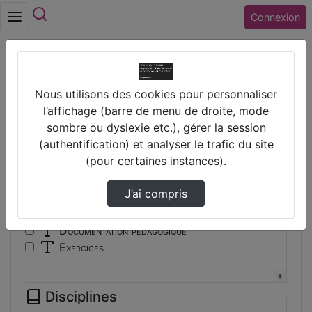
Rechercher
Connexion
Accueil
Vidéos
Nous utilisons des cookies pour personnaliser
Filtres
l’affichage (barre de menu de droite, mode
sombre ou dyslexie etc.), gérer la session
Types
(authentification) et analyser le trafic du site
(pour certaines instances).
Autre
Conférence
J’ai compris
Cours
Documentaire
Documentation pédagogique
Exercices
Interview
Présentation
Disciplines
Travaux d'élèves/étudiants