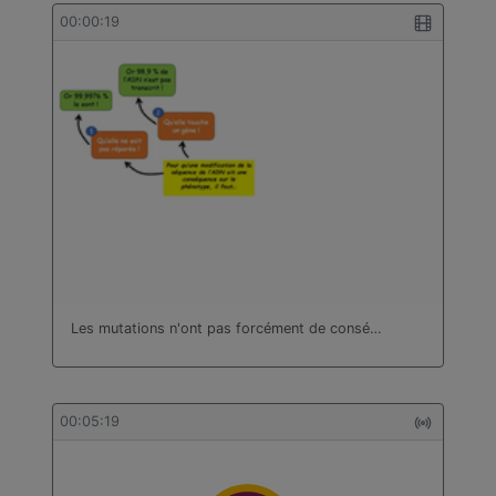
bâtiment
00:00:19
Technologie
Travail des métaux en feuilles
Turc
Les mutations n'ont pas forcément de consé…
00:05:19