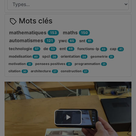
Mots clés
mathematiques
maths
153
150
automatismes
ywc
121
snt
65
61
technologie
de
ent
fonctions-lp
cap
57
53
48
43
41
modelisation
spcl
orientation
geometrie
40
36
34
31
motivation
pensees positives
programmation
31
31
31
citation
architecture
construction
30
27
27
Lire