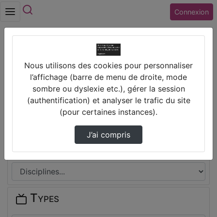
Rechercher
Connexion
Accueil
Vidéos
RA Productique
Nous utilisons des cookies pour personnaliser
Prendre des notes
l’affichage (barre de menu de droite, mode
sombre ou dyslexie etc.), gérer la session
(authentification) et analyser le trafic du site
Il n'y a pas de note disponible pour vous pour cette vidéo.
(pour certaines instances).
Connectez-vous pour en créer une nouvelle.
J’ai compris
Disciplines
Types