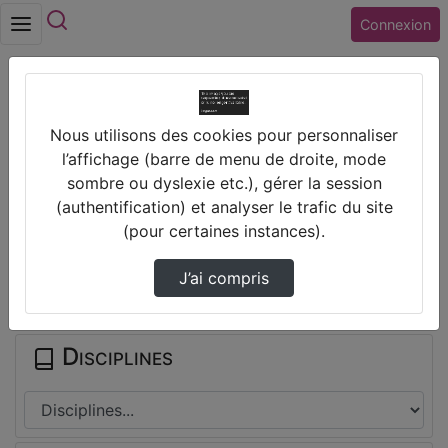
Rechercher
Connexion
Accueil
Vidéos
Nous utilisons des cookies pour personnaliser
Problème 4 (tirelire) 1er degré - Lycée Pro
l’affichage (barre de menu de droite, mode
sombre ou dyslexie etc.), gérer la session
Prendre des notes
(authentification) et analyser le trafic du site
(pour certaines instances).
Il n'y a pas de note disponible pour vous pour cette vidéo.
J’ai compris
Connectez-vous pour en créer une nouvelle.
Disciplines