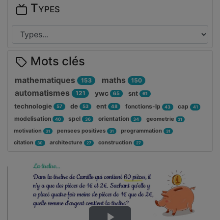
Types
Mots clés
mathematiques
maths
153
150
automatismes
ywc
121
snt
65
61
technologie
de
ent
fonctions-lp
cap
57
53
48
43
41
modelisation
spcl
orientation
geometrie
40
36
34
31
motivation
pensees positives
programmation
31
31
31
citation
architecture
construction
30
27
27