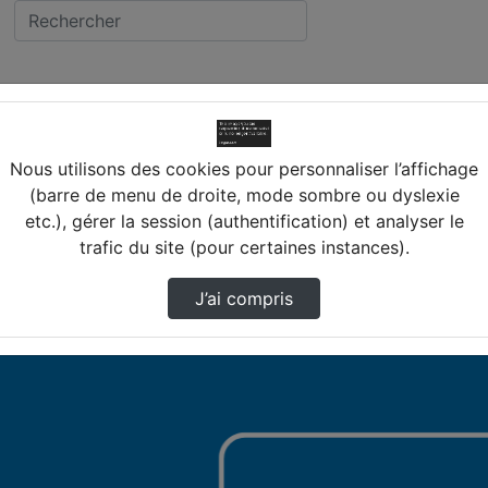
s Ent
Nous utilisons des cookies pour personnaliser l’affichage
(barre de menu de droite, mode sombre ou dyslexie
etc.), gérer la session (authentification) et analyser le
trafic du site (pour certaines instances).
e de l'ENT NetO'Centre, Chercan, Colleges-Eureliens, e-Co
J’ai compris
Loiret.