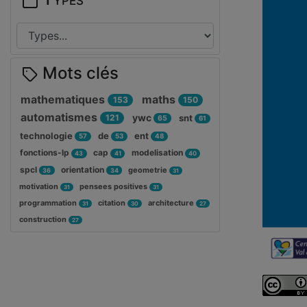
Mots clés
mathematiques
maths
153
150
automatismes
ywc
121
snt
65
61
technologie
de
ent
57
53
48
fonctions-lp
cap
modelisation
43
41
40
spcl
orientation
geometrie
36
34
31
motivation
pensees positives
31
31
programmation
citation
architecture
31
30
27
construction
27