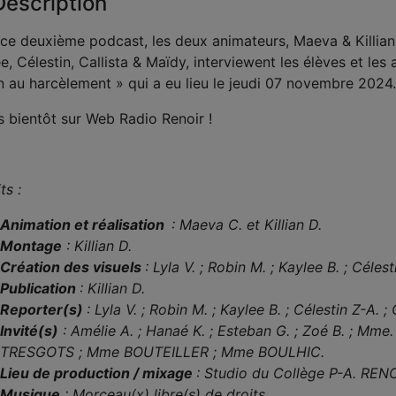
escription
ce deuxième podcast, les deux animateurs, Maeva & Killian, a
e, Célestin, Callista & Maïdy, interviewent les élèves et les
 au harcèlement » qui a eu lieu le jeudi 07 novembre 202
s bientôt sur Web Radio Renoir !
ts :
Animation et réalisation
: Maeva C. et Killian D.
Montage
:
Killian D.
Création des visuels
: Lyla V. ; Robin M. ; Kaylee B. ; Célest
Publication
:
Killian D.
Reporter(s)
: Lyla V. ; Robin M. ; Kaylee B. ; Célestin Z-A. ;
Invité(s)
: Amélie A. ; Hanaé K. ; Esteban G. ; Zoé B. ; M
TRESGOTS ; Mme BOUTEILLER ; Mme BOULHIC.
Lieu de production / mixage
: Studio du Collège P-A. RENO
Musique
: Morceau(x) libre(s) de droits.