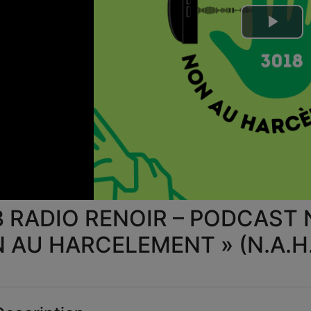
Lire
la
vid
 RADIO RENOIR – PODCAST N°
 AU HARCELEMENT » (N.A.H