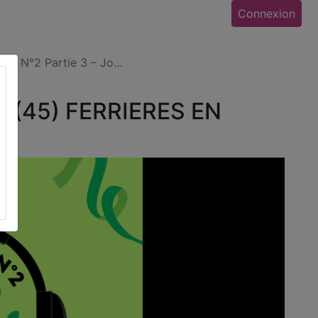
Connexion
ast N°2 Partie 3 – Jo…
 (45) FERRIERES EN