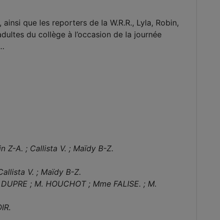
insi que les reporters de la W.R.R., Lyla, Robin,
 adultes du collège à l’occasion de la journée
4…
in Z-A. ; Callista V. ; Maïdy B-Z.
 Callista V. ; Maïdy B-Z.
me. DUPRE ; M. HOUCHOT ; Mme FALISE. ; M.
IR.