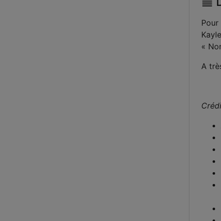
D
Pour 
Kayle
« Non
A trè
Crédi