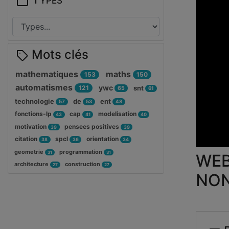
Mots clés
mathematiques
maths
153
150
automatismes
ywc
121
snt
65
61
technologie
de
ent
57
53
48
fonctions-lp
cap
modelisation
43
41
40
motivation
pensees positives
39
39
citation
spcl
orientation
38
36
34
geometrie
programmation
31
31
WEB
architecture
construction
27
27
NON