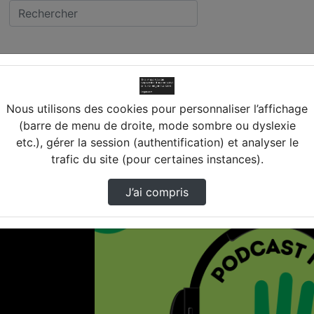
 (45) FERRIERES EN GATINAIS
Web Radio Renoir – Podc
lège PIERRE AUGUSTE RENOIR
Nous utilisons des cookies pour personnaliser l’affichage
(barre de menu de droite, mode sombre ou dyslexie
INAIS
etc.), gérer la session (authentification) et analyser le
trafic du site (pour certaines instances).
J’ai compris