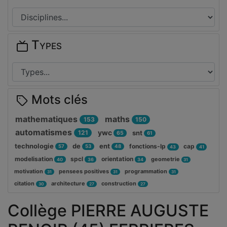
Types
Mots clés
mathematiques
maths
153
150
automatismes
ywc
121
snt
65
61
technologie
de
ent
fonctions-lp
cap
57
53
48
43
41
modelisation
spcl
orientation
geometrie
40
36
34
31
motivation
pensees positives
programmation
31
31
31
citation
architecture
construction
30
27
27
Collège PIERRE AUGUSTE