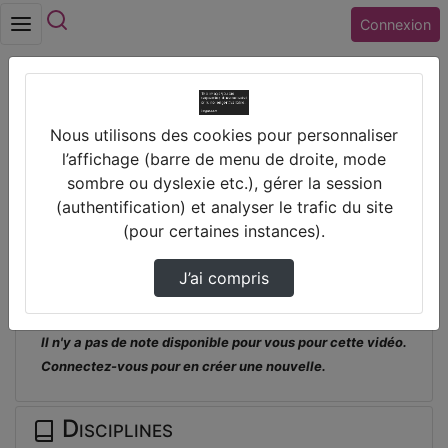
Rechercher
Connexion
Accueil
Nous utilisons des cookies pour personnaliser
Collège PIERRE AUGUSTE RENOIR (45)
l’affichage (barre de menu de droite, mode
FERRIERES EN GATINAIS
sombre ou dyslexie etc.), gérer la session
Web Radio Renoir – Podcast N°1 – Journee
(authentification) et analyser le trafic du site
Oct…
(pour certaines instances).
Prendre des notes
J’ai compris
Il n'y a pas de note disponible pour vous pour cette vidéo.
Connectez-vous pour en créer une nouvelle.
Disciplines