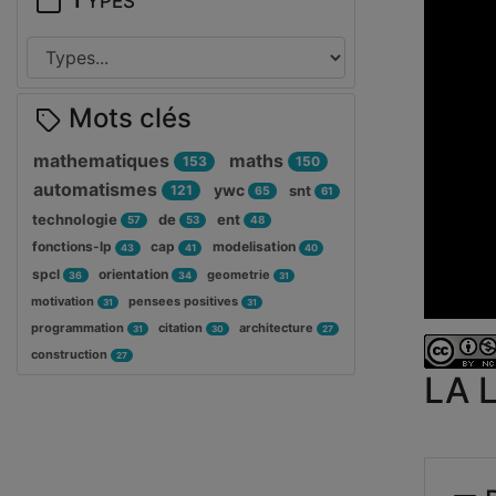
Mots clés
mathematiques
maths
153
150
automatismes
ywc
121
snt
65
61
technologie
de
ent
57
53
48
fonctions-lp
cap
modelisation
43
41
40
spcl
orientation
geometrie
36
34
31
motivation
pensees positives
31
31
programmation
citation
architecture
31
30
27
construction
27
LA 