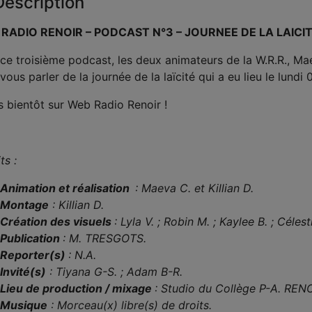
escription
RADIO RENOIR – PODCAST N°3 – JOURNEE DE LA LAICI
ce troisième podcast, les deux animateurs de la W.R.R., Mae
vous parler de la journée de la laïcité qui a eu lieu le lu
s bientôt sur Web Radio Renoir !
ts :
Animation et réalisation
: Maeva C. et Killian D.
Montage
:
Killian D.
Création des visuels
: Lyla V. ; Robin M. ; Kaylee B. ; Célest
Publication
: M. TRESGOTS.
Reporter(s)
: N.A.
Invité(s)
: Tiyana G-S. ; Adam B-R.
Lieu de production / mixage
: Studio du Collège P-A. RENO
Musique
: Morceau(x) libre(s) de droits.