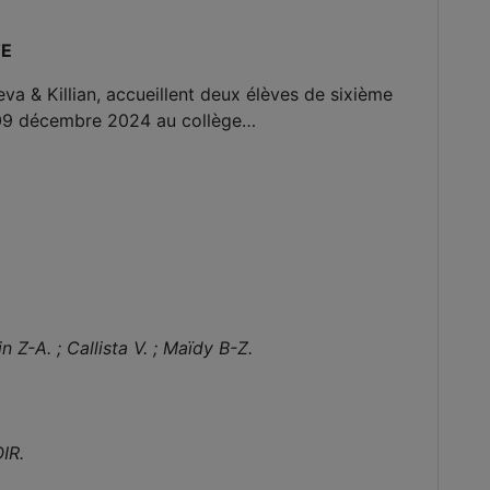
TE
va & Killian, accueillent deux élèves de sixième
ndi 09 décembre 2024 au collège…
in Z-A. ; Callista V. ; Maïdy B-Z.
IR.