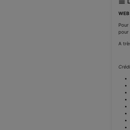
D
WEB 
Pour 
pour 
A trè
Crédi