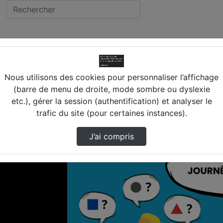
 (45) FERRIERES EN GATINAIS
Web Radio Renoir – Podc
lège PIERRE AUGUSTE RENOIR
Nous utilisons des cookies pour personnaliser l’affichage
(barre de menu de droite, mode sombre ou dyslexie
INAIS
etc.), gérer la session (authentification) et analyser le
trafic du site (pour certaines instances).
J’ai compris