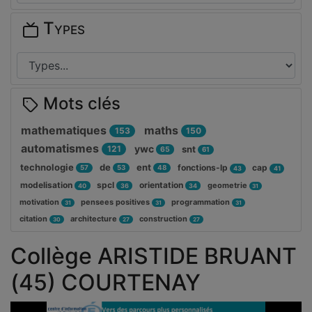
Types
Mots clés
mathematiques
maths
153
150
automatismes
ywc
121
snt
65
61
technologie
de
ent
fonctions-lp
cap
57
53
48
43
41
modelisation
spcl
orientation
geometrie
40
36
34
31
motivation
pensees positives
programmation
31
31
31
citation
architecture
construction
30
27
27
Collège ARISTIDE BRUANT
(45) COURTENAY