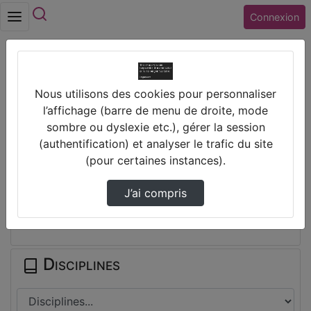
Rechercher
Connexion
Accueil
Nous utilisons des cookies pour personnaliser
Collège ARISTIDE BRUANT (45) COURTENAY
l’affichage (barre de menu de droite, mode
L'Orientation Après La Troisième
sombre ou dyslexie etc.), gérer la session
(authentification) et analyser le trafic du site
Prendre des notes
(pour certaines instances).
J’ai compris
Il n'y a pas de note disponible pour vous pour cette vidéo.
Connectez-vous pour en créer une nouvelle.
Disciplines