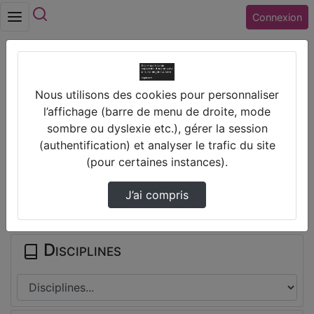
Rechercher
Connexion
Accueil
Collège ALBERT CAMUS (18) VIERZON
Nous utilisons des cookies pour personnaliser
Emc - Défense Et La Paix
l’affichage (barre de menu de droite, mode
sombre ou dyslexie etc.), gérer la session
Prendre des notes
(authentification) et analyser le trafic du site
(pour certaines instances).
Il n'y a pas de note disponible pour vous pour cette vidéo.
J’ai compris
Connectez-vous pour en créer une nouvelle.
Disciplines