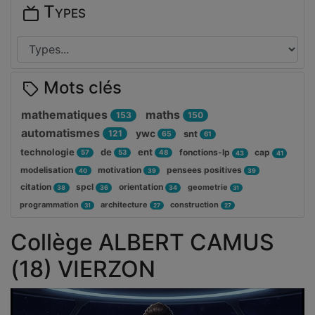
Types
Mots clés
mathematiques
maths
153
150
automatismes
ywc
121
snt
65
61
technologie
de
ent
fonctions-lp
cap
57
53
48
43
41
modelisation
motivation
pensees positives
40
39
39
citation
spcl
orientation
geometrie
38
36
34
31
programmation
architecture
construction
31
27
27
Collège ALBERT CAMUS
(18) VIERZON