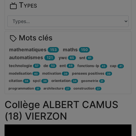
Types
Mots clés
mathematiques
maths
153
150
automatismes
ywc
121
snt
65
61
technologie
de
ent
fonctions-lp
cap
57
53
48
43
41
modelisation
motivation
pensees positives
40
39
39
citation
spcl
orientation
geometrie
38
36
34
31
programmation
architecture
construction
31
27
27
Collège ALBERT CAMUS
(18) VIERZON