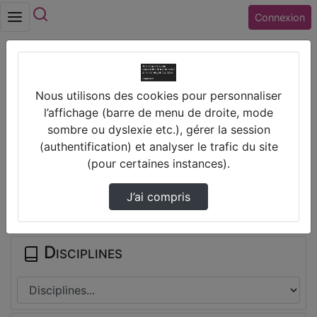
Rechercher
Connexion
Accueil
Collège ALBERT CAMUS (18) VIERZON
Nous utilisons des cookies pour personnaliser
5È_Geo_Chômage Jeunes Inde
l’affichage (barre de menu de droite, mode
sombre ou dyslexie etc.), gérer la session
Prendre des notes
(authentification) et analyser le trafic du site
(pour certaines instances).
Il n'y a pas de note disponible pour vous pour cette vidéo.
J’ai compris
Connectez-vous pour en créer une nouvelle.
Disciplines