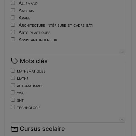
Tutoriel
Allemand
Anglais
Arabe
Architecture intérieure et cadre bâti
Arts plastiques
Assistant ingénieur
Bijouterie
Biotechnologies
Mots clés
Boulangerie
Braille
mathematiques
Bureautique
maths
Céramique industrielle
automatismes
Chinois
ywc
Cinéma et photographie
snt
Coiffure
technologie
Composition de la forme imprimante
de
Conducteurs routiers
ent
Construction et réparation en carrosserie
Cursus scolaire
fonctions-lp
Couverture