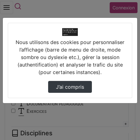
Rechercher
Connexion
Accueil
Vidéos
Nous utilisons des cookies pour personnaliser
Filtres
l’affichage (barre de menu de droite, mode
sombre ou dyslexie etc.), gérer la session
Types
(authentification) et analyser le trafic du site
(pour certaines instances).
Autre
Conférence
J’ai compris
Cours
Documentaire
Documentation pédagogique
Exercices
Interview
Présentation
Disciplines
Travaux d'élèves/étudiants